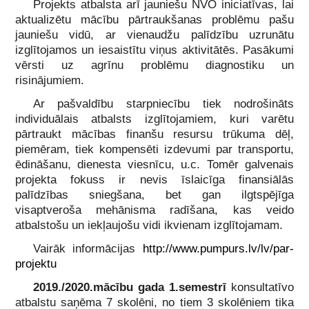
Projekts atbalsta arī jauniešu NVO iniciatīvas, lai
aktualizētu mācību pārtraukšanas problēmu pašu
jauniešu vidū, ar vienaudžu palīdzību uzrunātu
izglītojamos un iesaistītu viņus aktivitātēs. Pasākumi
vērsti uz agrīnu problēmu diagnostiku un
risinājumiem.
Ar pašvaldību starpniecību tiek nodrošināts
individuālais atbalsts izglītojamiem, kuri varētu
pārtraukt mācības finanšu resursu trūkuma dēļ,
piemēram, tiek kompensēti izdevumi par transportu,
ēdināšanu, dienesta viesnīcu, u.c. Tomēr galvenais
projekta fokuss ir nevis īslaicīga finansiālās
palīdzības sniegšana, bet gan ilgtspējīga
visaptveroša mehānisma radīšana, kas veido
atbalstošu un iekļaujošu vidi ikvienam izglītojamam.
Vairāk informācijas
http://www.pumpurs.lv/lv/par-
projektu
2019./2020.mācību gada 1.semestrī
konsultatīvo
atbalstu saņēma 7 skolēni, no tiem 3 skolēniem tika