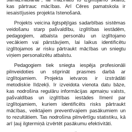
kas pārtrauc mācības. Arī Cēres pamatskola ir
iesaistījusies projekta īstenošanā.
Projekts veicina ilgtspējīgas sadarbības sistēmas
veidošanu starp pašvaldību, izglītības iestādēm,
pedagogiem, atbalsta personālu un izglītojamo
vecākiem vai pārstāvjiem, lai laikus identificētu
izglītojamos ar risku pārtraukt mācības un sniegtu
viņiem personalizētu atbalstu.
Pedagogiem tiek sniegta iespēja profesionāli
pilnveidoties un stiprināt prasmes darbā ar
izglītojamiem. Projekta ietvaros ir izstrādāti
metodiskie līdzekļi. Ir izveidota vienota datu bāze,
kas nodrošina regulāru informācijas apmaiņu valsts,
pašvaldības un izglītības iestādes līmenī par
izglītojamiem, kuriem identificēts risks pārtraukt
mācības, veiktajiem preventīvajiem pasākumiem un
to rezultātiem. Tas nodrošina pilnvērtīgu statistiku, kā
arī ļauj ilgtermiņā izvērtēt pasākumu efektivitāti.