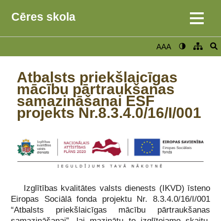
Cēres skola
AAA
Atbalsts priekšlaicīgas
mācību pārtraukšanas
samazināšanai ESF
projekts Nr.8.3.4.0/16/I/001
Izglītības kvalitātes valsts dienests (IKVD) īsteno
Eiropas Sociālā fonda projektu Nr. 8.3.4.0/16/I/001
“Atbalsts priekšlaicīgas mācību pārtraukšanas
samazināšanai”, lai mazinātu to izglītojamo skaitu,