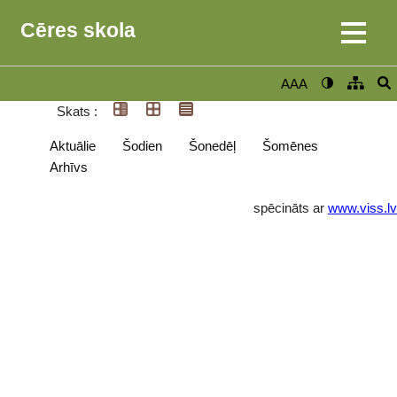
Cēres skola
AAA
Skats :
Aktuālie
Šodien
Šonedēļ
Šomēnes
Arhīvs
spēcināts ar
www.viss.lv