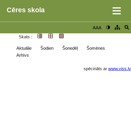
Cēres skola
AAA
Skats :
Aktuālie
Šodien
Šonedēļ
Šomēnes
Arhīvs
spēcināts ar
www.viss.lv