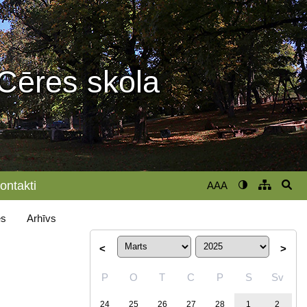
Cēres skola
ontakti
AAA
s
Arhīvs
<
>
P
O
T
C
P
S
Sv
24
25
26
27
28
1
2