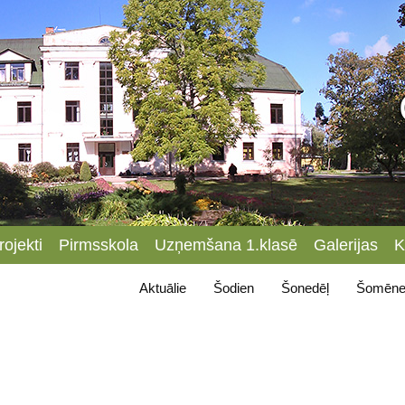
rojekti
Pirmsskola
Uzņemšana 1.klasē
Galerijas
K
Aktuālie
Šodien
Šonedēļ
Šomēne