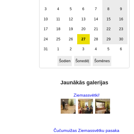
3
4
5
6
7
8
9
10
11
12
13
14
15
16
17
18
19
20
21
22
23
24
25
26
27
28
29
30
31
1
2
3
4
5
6
Šodien
Šonedēļ
Šomēnes
Jaunākās galerijas
Ziemassvētki!
Čučumuižas Ziemassvētku pasaka