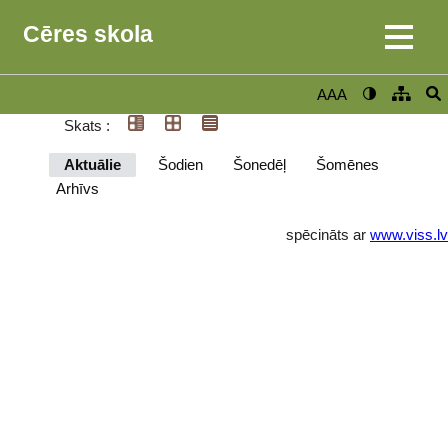
Cēres skola
AAA
Skats :
Aktuālie
Šodien
Šonedēļ
Šomēnes
Arhīvs
spēcināts ar
www.viss.lv