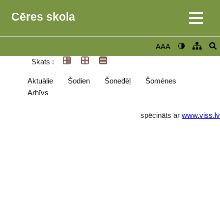
Cēres skola
AAA
Skats :
Aktuālie
Šodien
Šonedēļ
Šomēnes
Arhīvs
spēcināts ar
www.viss.lv