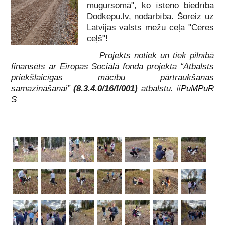
mugursomā", ko īsteno biedrība
Dodkepu.lv, nodarbība. Šoreiz uz
Latvijas valsts mežu ceļa "Cēres
ceļš"!
Projekts notiek un tiek pilnībā
finansēts ar Eiropas Sociālā fonda projekta “Atbalsts
priekšlaicīgas mācību pārtraukšanas
samazināšanai”
(8.3.4.0/16/I/001)
atbalstu.
#PuMPuR
S