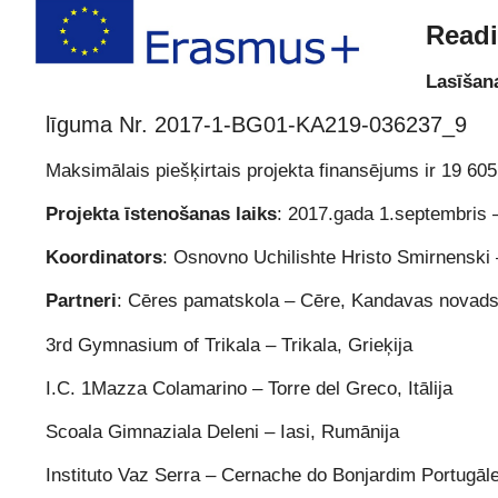
Readi
Lasīšan
līguma Nr. 2017-1-BG01-KA219-036237_9
Maksimālais piešķirtais projekta finansējums ir 19 60
Projekta īstenošanas laiks
: 2017.gada 1.septembris 
Koordinators
: Osnovno Uchilishte Hristo Smirnenski 
Partneri
: Cēres pamatskola – Cēre, Kandavas novads,
3rd Gymnasium of Trikala – Trikala, Grieķija
I.C. 1Mazza Colamarino – Torre del Greco, Itālija
Scoala Gimnaziala Deleni – Iasi, Rumānija
Instituto Vaz Serra – Cernache do Bonjardim Portugāl