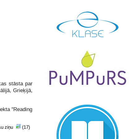
as stāsta par
lijā, Grieķijā,
jekta "Reading
isu ziņu
(17)