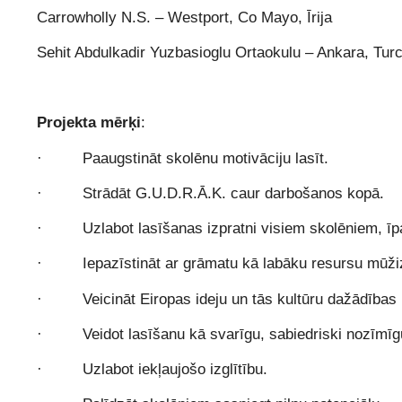
Carrowholly N.S. – Westport, Co Mayo, Īrija
Sehit Abdulkadir Yuzbasioglu Ortaokulu – Ankara, Turc
Projekta mērķi
:
· Paaugstināt skolēnu motivāciju lasīt.
· Strādāt G.U.D.R.Ā.K. caur darbošanos kopā.
· Uzlabot lasīšanas izpratni visiem skolēniem, īpa
· Iepazīstināt ar grāmatu kā labāku resursu mūžizg
· Veicināt Eiropas ideju un tās kultūru dažādības u
· Veidot lasīšanu kā svarīgu, sabiedriski nozīmīg
· Uzlabot iekļaujošo izglītību.