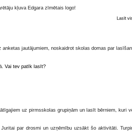
rētāju kļuva Edgara zīmētais logo!
Lasīt v
uz anketas jautājumiem, noskaidrot skolas domas par lasīša
jā.
Vai tev patīk lasīt?
ātīgajiem uz pirmsskolas grupiņām un lasīt bērniem, kuri vē
, Juritai par drosmi un uzņēmību uzsākt šo aktivitāti. Turp