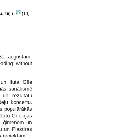
isu ziņu
(14)
 31. augustam
ading without
un Iluta Gīle
šanās sanāksmē
i un rezultātu
deju koncertu.
as populārākās
tītu Grieķijas
mi ģimenēm un
u un Plastiras
s projektam.