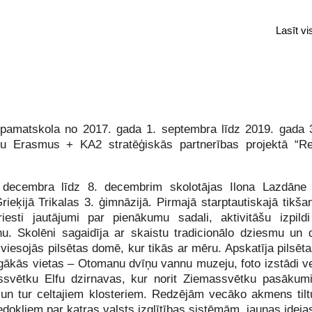
Lasīt v
pamatskola no 2017. gada 1. septembra līdz 2019. gada
u Erasmus + KA2 stratēģiskās partnerības projektā “Re
decembra līdz 8. decembrim skolotājas Ilona Lazdāne 
rieķijā Trikalas 3. ģimnāzijā. Pirmajā starptautiskajā tik
riesti jautājumi par pienākumu sadali, aktivitāšu izpild
u. Skolēni sagaidīja ar skaistu tradicionālo dziesmu un 
 viesojās pilsētas domē, kur tikās ar mēru. Apskatīja pilsēt
ākās vietas – Otomanu dvīņu vannu muzeju, foto izstādi vel
assvētku Elfu dzirnavas, kur norit Ziemassvētku pasāku
un tur celtajiem klosteriem. Redzējām vecāko akmens tilt
okļiem par katras valsts izglītības sistēmām, jaunas ideja