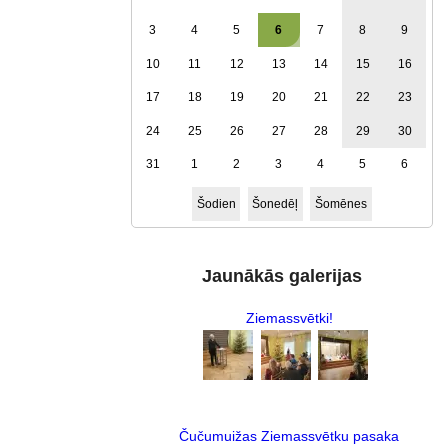
3
4
5
6
7
8
9
10
11
12
13
14
15
16
17
18
19
20
21
22
23
24
25
26
27
28
29
30
31
1
2
3
4
5
6
Šodien
Šonedēļ
Šomēnes
Jaunākās galerijas
Ziemassvētki!
Čučumuižas Ziemassvētku pasaka