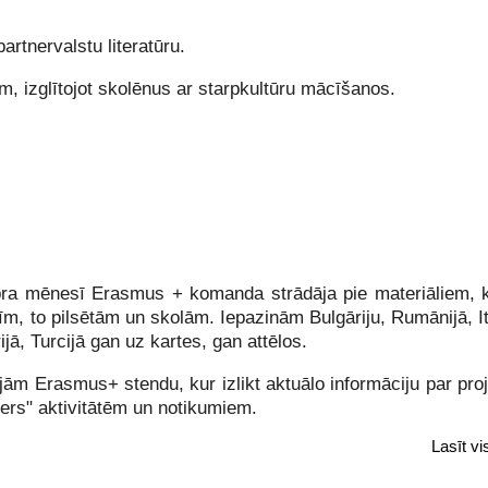
rtnervalstu literatūru.
 izglītojot skolēnus ar starpkultūru mācīšanos.
ra mēnesī Erasmus + komanda strādāja pie materiāliem, k
īm, to pilsētām un skolām. Iepazinām Bulgāriju, Rumānijā, Itā
rijā, Turcijā gan uz kartes, gan attēlos.
ām Erasmus+ stendu, kur izlikt aktuālo informāciju par pro
ders" aktivitātēm un notikumiem.
Lasīt v