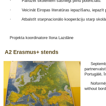
· Palīdzēt skolēniem sasniegt pilnu potenciālu.
· Veicināt Eiropas literatūras iepazīšanu, iepazīt pa
· Atbalstīt starpnacionālo kooperāciju starp skolām,
Projekta koordinatore Ilona Lazdāne
A2 Erasmus+ stends
Septemb
partnervalst
Portugālē, Ī
Noformēj
without bor