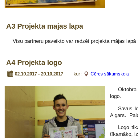
A3 Projekta mājas lapa
Visu partneru paveikto var redzēt projekta mājas lapā
A4 Projekta logo
02.10.2017 - 20.10.2017
kur :
Cēres sākumskola
Oktobra
logo.
Savus lo
Aigars. Pald
Logo tik
tīkamāko, i