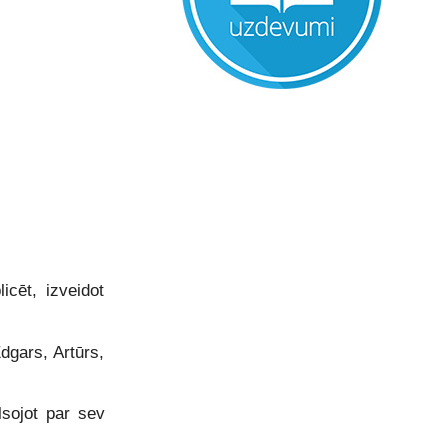
cēt, izveidot
dgars, Artūrs,
alsojot par sev