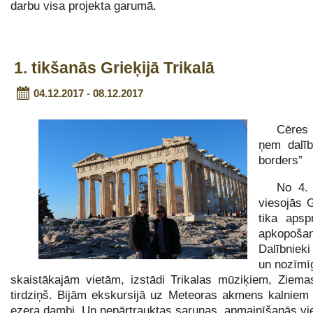
darbu visa projekta garumā.
1. tikšanās Grieķijā Trikalā
04.12.2017 - 08.12.2017
Cēres 
ņem dalīb
borders”
No 4. 
viesojās G
tika apsp
apkopošan
Dalībnieki
un nozīmīg
skaistākajām vietām, izstādi Trikalas mūziķiem, Ziem
tirdziņš. Bijām ekskursijā uz Meteoras akmens kalniem 
ezera dambi. Un nepārtrauktas sarunas, apmainīšanās vied