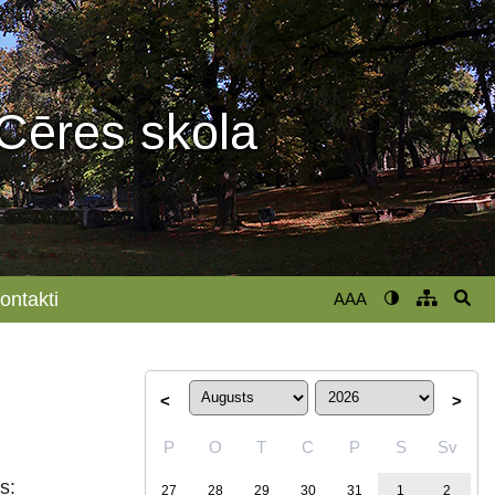
Cēres skola
ontakti
AAA
<
>
P
O
T
C
P
S
Sv
s:
27
28
29
30
31
1
2