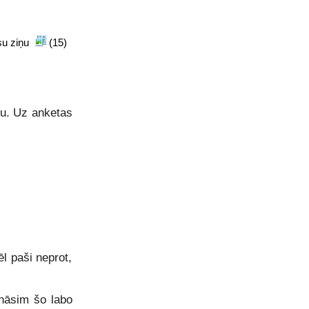
isu ziņu
(15)
nu. Uz anketas
l paši neprot,
ināsim šo labo