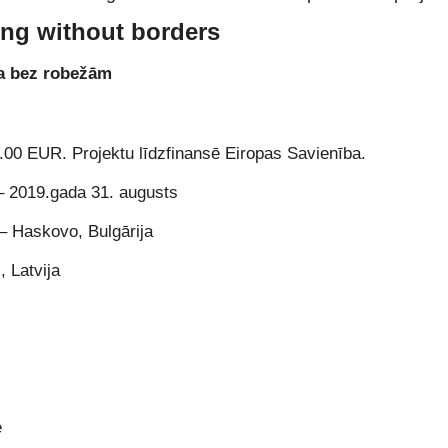
ng without borders
a bez robežām
5.00 EUR. Projektu līdzfinansē Eiropas Savienība.
– 2019.gada 31. augusts
– Haskovo, Bulgārija
 Latvija
e