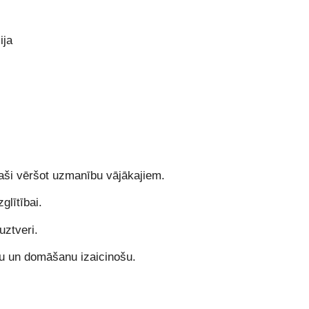
ija
ši vēršot uzmanību vājākajiem.
lītībai.
ztveri.
u un domāšanu izaicinošu.