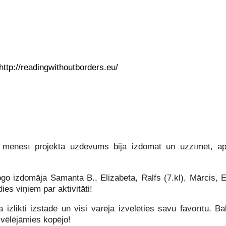
http://readingwithoutborders.eu/
 mēnesī projekta uzdevums bija izdomāt un uzzīmēt, apli
go izdomāja Samanta B., Elizabeta, Ralfs (7.kl), Mārcis, E
ies viņiem par aktivitāti!
a izlikti izstādē un visi varēja izvēlēties savu favorītu. B
zvēlējāmies kopējo!