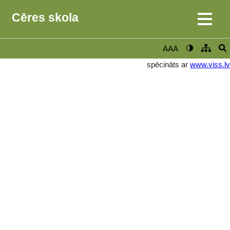
Cēres skola
AAA
spēcināts ar
www.viss.lv